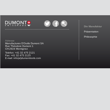
Die Manufaktur
Präsentation
Philosophie
Adresse
Manufactures D’Outils Dumont SA
Rue Théodore Dumont 1
CH-2924 Montignez
Telefon: +41 32 475 2121
Fax: +41 32 475 2125
E-mail: info(at)dumonttools.com