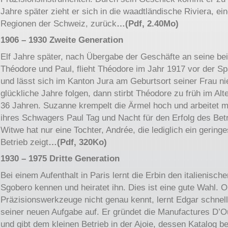
Jahre später zieht er sich in die waadtländische Riviera, ei
Regionen der Schweiz, zurück
…(Pdf, 2.40Mo)
1906 – 1930 Zweite Generation
Elf Jahre später, nach Übergabe der Geschäfte an seine be
Théodore und Paul, flieht Théodore im Jahr 1917 vor der S
und lässt sich im Kanton Jura am Geburtsort seiner Frau ni
glückliche Jahre folgen, dann stirbt Théodore zu früh im Alt
36 Jahren. Suzanne krempelt die Ärmel hoch und arbeitet m
ihres Schwagers Paul Tag und Nacht für den Erfolg des Betr
Witwe hat nur eine Tochter, Andrée, die lediglich ein gering
Betrieb zeigt
…(Pdf, 320Ko)
1930 – 1975 Dritte Generation
Bei einem Aufenthalt in Paris lernt die Erbin den italienisch
Sgobero kennen und heiratet ihn. Dies ist eine gute Wahl. 
Präzisionswerkzeuge nicht genau kennt, lernt Edgar schnell 
seiner neuen Aufgabe auf. Er gründet die Manufactures D’
und gibt dem kleinen Betrieb in der Ajoie, dessen Katalog b