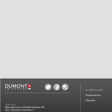
La fabricación
Presentación
Filosofía
Dirección
Manufactures D’Outils Dumont SA
Rue Théodore Dumont 1