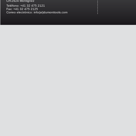
CH-2924 Montignez
Teléfono: +41 32 475 2121
Fax: +41 32 475 2125
Correo electrónico: info(at)dumonttools.com