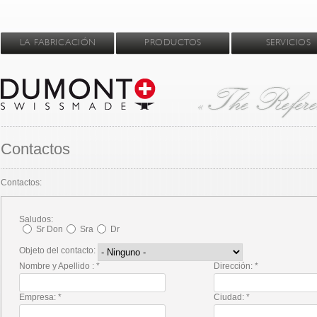
LA FABRICACIÓN
PRODUCTOS
SERVICIOS
Contactos
Contactos:
Saludos:
Sr Don
Sra
Dr
Objeto del contacto:
Nombre y Apellido :
*
Dirección:
*
Empresa:
*
Ciudad:
*