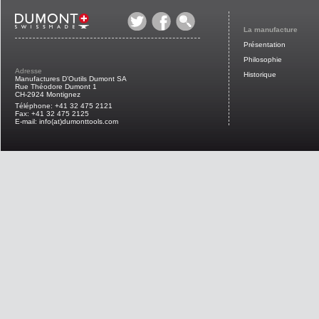
La manufacture
Présentation
Philosophie
Adresse
Historique
Manufactures D’Outils Dumont SA
Rue Théodore Dumont 1
CH-2924 Montignez
Téléphone: +41 32 475 2121
Fax: +41 32 475 2125
E-mail: info(at)dumonttools.com